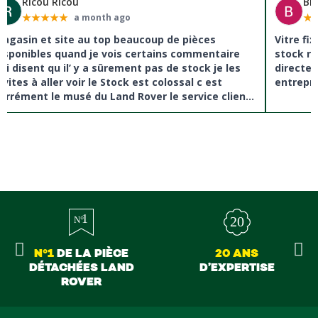
Ricou Ricou
Br
★
★
★
★
★
★
a month ago
agasin et site au top beaucoup de pièces
Vitre fi
isponibles quand je vois certains commentaire
stock re
ui disent qu il’ y a sûrement pas de stock je les
directe
nvites à aller voir le Stock est colossal c est
entrepri
arrément le musé du Land Rover le service client
st top ils savent donné des conseils et ne pousse
as à la vente ils sont vraiment au top du top
erci à tous
N°1
DE LA PIÈCE
20 ANS
DÉTACHÉES LAND
D’EXPERTISE
ROVER