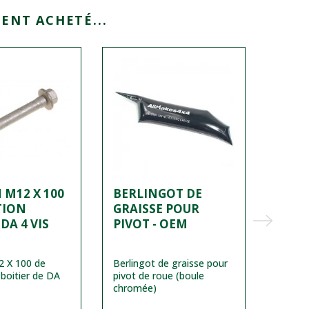
ENT ACHETÉ...
M12 X 100
BERLINGOT DE
JOIN
TION
GRAISSE POUR
200T
DA 4 VIS
PIVOT - OEM
 X 100 de
Berlingot de graisse pour
Joint p
 boitier de DA
pivot de roue (boule
distri
chromée)
200Tdi