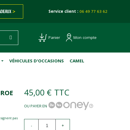
ADEAUX
>
Service client :
06 49 77 63 62
Mon compte
Panier
VÉHICULES D'OCCASIONS
CAMEL
45,00 €
TTC
NROE
OU PAYER EN
esignent pas
-
+