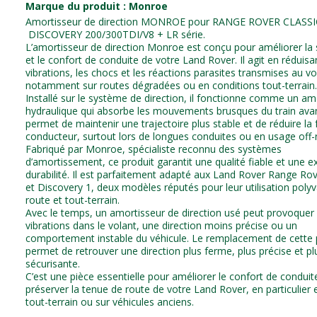
Marque du produit : Monroe
Amortisseur de direction MONROE pour RANGE ROVER CLASSI
DISCOVERY 200/300TDI/V8 + LR série.
L’amortisseur de direction Monroe est conçu pour améliorer la s
et le confort de conduite de votre Land Rover. Il agit en réduisa
vibrations, les chocs et les réactions parasites transmises au vo
notamment sur routes dégradées ou en conditions tout-terrain.
Installé sur le système de direction, il fonctionne comme un am
hydraulique qui absorbe les mouvements brusques du train avan
permet de maintenir une trajectoire plus stable et de réduire la 
conducteur, surtout lors de longues conduites ou en usage off-
Fabriqué par Monroe, spécialiste reconnu des systèmes
d’amortissement, ce produit garantit une qualité fiable et une e
durabilité. Il est parfaitement adapté aux Land Rover Range Rov
et Discovery 1, deux modèles réputés pour leur utilisation poly
route et tout-terrain.
Avec le temps, un amortisseur de direction usé peut provoquer
vibrations dans le volant, une direction moins précise ou un
comportement instable du véhicule. Le remplacement de cette 
permet de retrouver une direction plus ferme, plus précise et pl
sécurisante.
C’est une pièce essentielle pour améliorer le confort de conduit
préserver la tenue de route de votre Land Rover, en particulier
tout-terrain ou sur véhicules anciens.