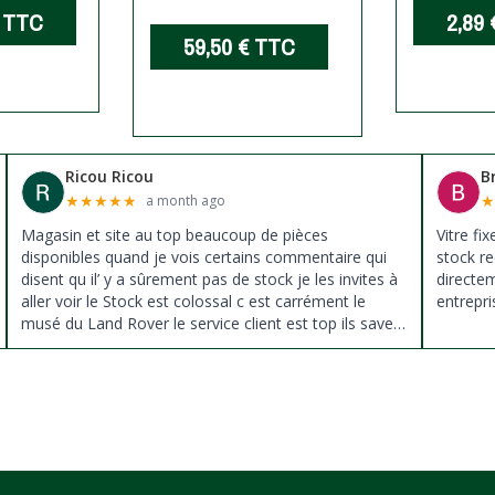
TTC
2,89 
59,50 €
TTC
Ricou Ricou
B
★
★
★
★
★
a month ago
Magasin et site au top beaucoup de pièces
Vitre fi
disponibles quand je vois certains commentaire qui
stock re
disent qu il’ y a sûrement pas de stock je les invites à
directe
aller voir le Stock est colossal c est carrément le
entrepri
musé du Land Rover le service client est top ils savent
donné des conseils et ne pousse pas à la vente ils
sont vraiment au top du top merci à tous