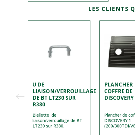
LES CLIENTS 
U DE
PLANCHER 
LIAISON/VERROUILLAGE
COFFRE DE
- ECO
DE BT LT230 SUR
DISCOVERY
R380
seur
Biellette de
Plancher de cof
e de
liaison/verrouillage de BT
DISCOVERY 1
cm et
LT230 sur R380.
(200/300TDI/V8