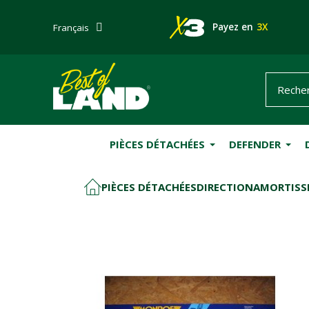
Payez en
3X
Français
PIÈCES DÉTACHÉES
DEFENDER
PIÈCES DÉTACHÉES
DIRECTION
AMORTISSE
ACCUEIL