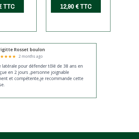
€
TTC
12,90 €
TTC
6
rigitte Rosset boulon
★
★
★
★
★
2 months ago
xe latérale pour défender tôlé de 38 ans en
çue en 2 jours ,personne joignable
ment et compétente,je recommande cette
se.