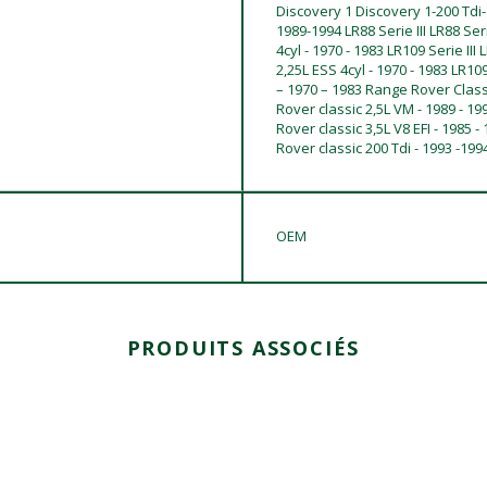
Discovery 1 Discovery 1-200 Tdi
1989-1994 LR88 Serie III LR88 Serie
4cyl - 1970 - 1983 LR109 Serie III 
2,25L ESS 4cyl - 1970 - 1983 LR109 
– 1970 – 1983 Range Rover Class
Rover classic 2,5L VM - 1989 - 1
Rover classic 3,5L V8 EFI - 1985 
Rover classic 200 Tdi - 1993 -199
OEM
PRODUITS ASSOCIÉS