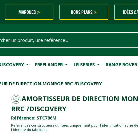
MARQUES
BONS PLANS
IDÉES C
>
>
DISCOVERY
FREELANDER
LR SERIES
RANGE ROVER
UR DE DIRECTION MONROE RRC /DISCOVERY
AMORTISSEUR DE DIRECTION MO
RRC /DISCOVERY
Référence: STC786M
References constructeurs utilisees uniquement pour l identification et ne d
l identite du fabricant.