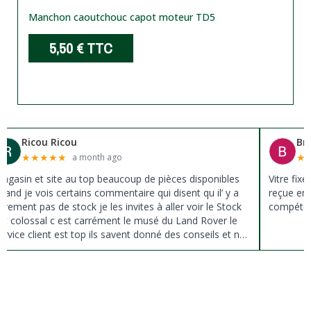
Manchon caoutchouc capot moteur TD5
5,50 €
TTC
Ricou Ricou
Br
★
★
★
★
★
★
a month ago
agasin et site au top beaucoup de pièces disponibles
Vitre fix
uand je vois certains commentaire qui disent qu il’ y a
reçue en 
ûrement pas de stock je les invites à aller voir le Stock
compéten
st colossal c est carrément le musé du Land Rover le
ervice client est top ils savent donné des conseils et ne
ousse pas à la vente ils sont vraiment au top du top
erci à tous