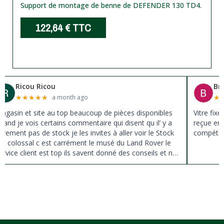
Support de montage de benne de DEFENDER 130 TD4.
122,64 €
TTC
Ricou Ricou
Br
★
★
★
★
★
★
a month ago
agasin et site au top beaucoup de pièces disponibles
Vitre fix
uand je vois certains commentaire qui disent qu il’ y a
reçue en 
ûrement pas de stock je les invites à aller voir le Stock
compéten
st colossal c est carrément le musé du Land Rover le
ervice client est top ils savent donné des conseils et ne
ousse pas à la vente ils sont vraiment au top du top
erci à tous