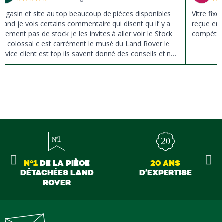
agasin et site au top beaucoup de pièces disponibles
Vitre fix
uand je vois certains commentaire qui disent qu il’ y a
reçue en 
ûrement pas de stock je les invites à aller voir le Stock
compéten
st colossal c est carrément le musé du Land Rover le
ervice client est top ils savent donné des conseils et ne
ousse pas à la vente ils sont vraiment au top du top
erci à tous
N°1
DE LA PIÈCE
20 ANS
DÉTACHÉES LAND
D’EXPERTISE
ROVER