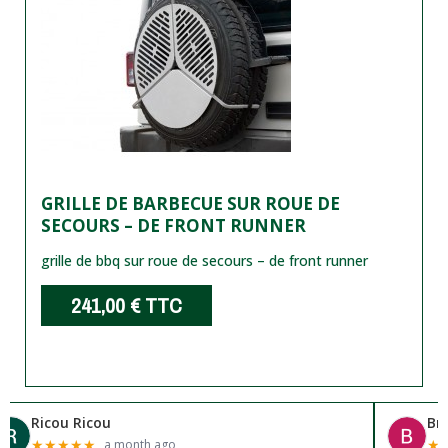
GRILLE DE BARBECUE SUR ROUE DE
SECOURS – DE FRONT RUNNER
grille de bbq sur roue de secours – de front runner
241,00 €
TTC
Ricou Ricou
Br
★
★
★
★
★
★
a month ago