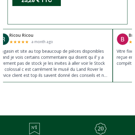
Ricou Ricou
Br
★
★
★
★
★
★
a month ago
agasin et site au top beaucoup de pièces disponibles
Vitre fix
uand je vois certains commentaire qui disent qu il’ y a
reçue en 
ûrement pas de stock je les invites à aller voir le Stock
compéten
st colossal c est carrément le musé du Land Rover le
ervice client est top ils savent donné des conseils et ne
ousse pas à la vente ils sont vraiment au top du top
erci à tous