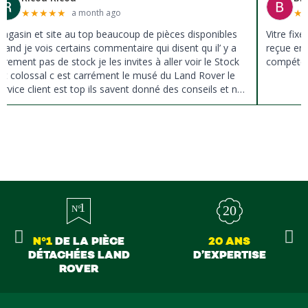
★
★
★
★
★
★
a month ago
agasin et site au top beaucoup de pièces disponibles
Vitre fix
uand je vois certains commentaire qui disent qu il’ y a
reçue en 
ûrement pas de stock je les invites à aller voir le Stock
compéten
st colossal c est carrément le musé du Land Rover le
ervice client est top ils savent donné des conseils et ne
ousse pas à la vente ils sont vraiment au top du top
erci à tous
N°1
DE LA PIÈCE
20 ANS
DÉTACHÉES LAND
D’EXPERTISE
ROVER