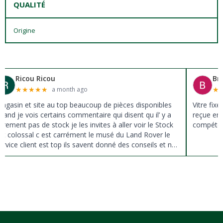
QUALITÉ
Origine
Ricou Ricou
Br
★
★
★
★
★
★
a month ago
agasin et site au top beaucoup de pièces disponibles
Vitre fix
uand je vois certains commentaire qui disent qu il’ y a
reçue en 
ûrement pas de stock je les invites à aller voir le Stock
compéten
st colossal c est carrément le musé du Land Rover le
ervice client est top ils savent donné des conseils et ne
ousse pas à la vente ils sont vraiment au top du top
erci à tous