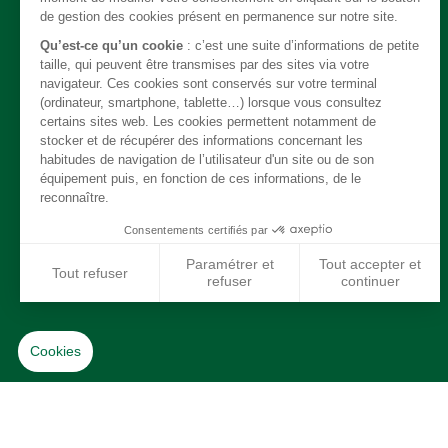
Carrosserie / Chassis
Direction
Echappement
Electricité
Freinage
Intérieur
Moteur
Refroidissement / chauffage / clim
Suspension
Système de carburant
Transmission
Jantes / Pneumatiques