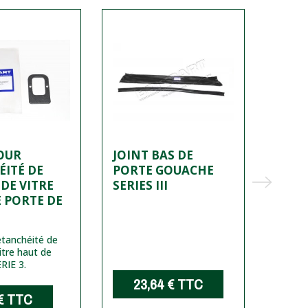
OUR
JOINT BAS DE
SERR
ITÉ DE
PORTE GOUACHE
SERIE
DE VITRE
SERIES III
3 AV
 PORTE DE
Barille
porte 
étanchéité de
mecani
itre haut de
ancien
RIE 3.
23,64 €
TTC
3
€
TTC