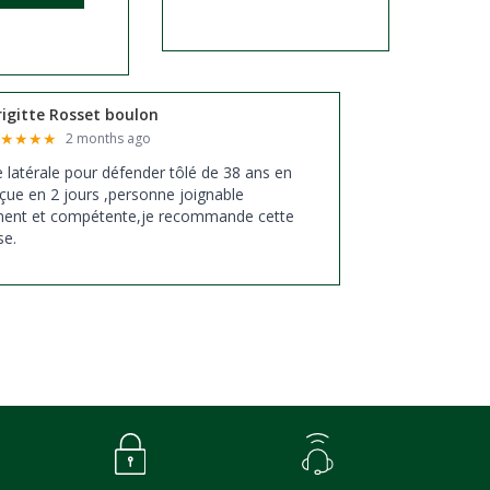
rigitte Rosset boulon
★
★
★
★
★
2 months ago
xe latérale pour défender tôlé de 38 ans en
çue en 2 jours ,personne joignable
ment et compétente,je recommande cette
se.