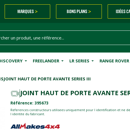
MARQUES
BONS PLANS
IDÉES C
>
>
DISCOVERY
FREELANDER
LR SERIES
RANGE ROVER
IS
JOINT HAUT DE PORTE AVANTE SERIES III
JOINT HAUT DE PORTE AVANTE SERI
Référence: 395673
References constructeurs utilisees uniquement pour l identification et ne d
l identite du fabricant.