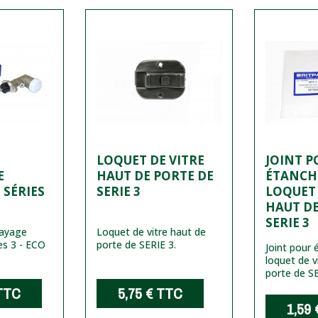
LOQUET DE VITRE
JOINT P
E
HAUT DE PORTE DE
ÉTANCHÉ
 SÉRIES
SERIE 3
LOQUET 
HAUT DE
SERIE 3
ayage
Loquet de vitre haut de
es 3 - ECO
porte de SERIE 3.
Joint pour 
loquet de v
porte de SE
TTC
5,75 €
TTC
1,59 