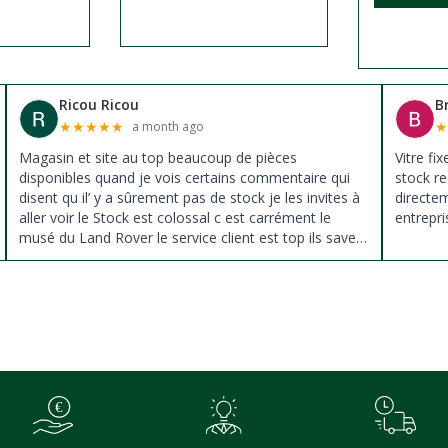
Ricou Ricou
B
★
★
★
★
★
a month ago
Magasin et site au top beaucoup de pièces
Vitre fi
disponibles quand je vois certains commentaire qui
stock re
disent qu il’ y a sûrement pas de stock je les invites à
directe
aller voir le Stock est colossal c est carrément le
entrepri
musé du Land Rover le service client est top ils savent
donné des conseils et ne pousse pas à la vente ils
sont vraiment au top du top merci à tous