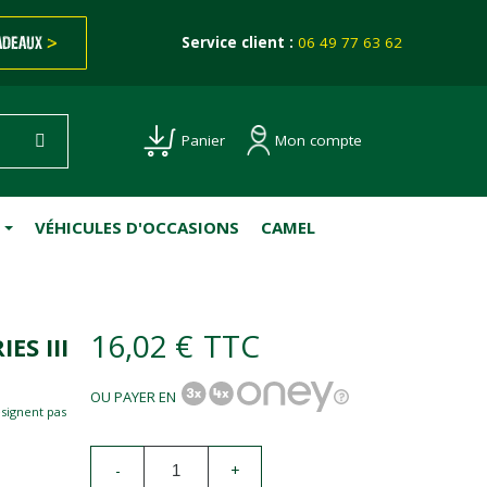
ADEAUX
>
Service client :
06 49 77 63 62
Mon compte
Panier
VÉHICULES D'OCCASIONS
CAMEL
16,02 €
TTC
ES III
OU PAYER EN
esignent pas
-
+