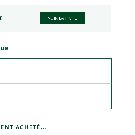
€
VOIR LA FICHE
que
ENT ACHETÉ...