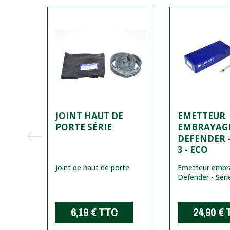
IERE
JOINT HAUT DE
EMETTEUR
SERIE
PORTE SÉRIE
EMBRAYAG
DEFENDER -
3 - ECO
 pour
Joint de haut de porte
Emetteur embr
Defender - Séri
eture
6,19 €
TTC
24,90 €
C