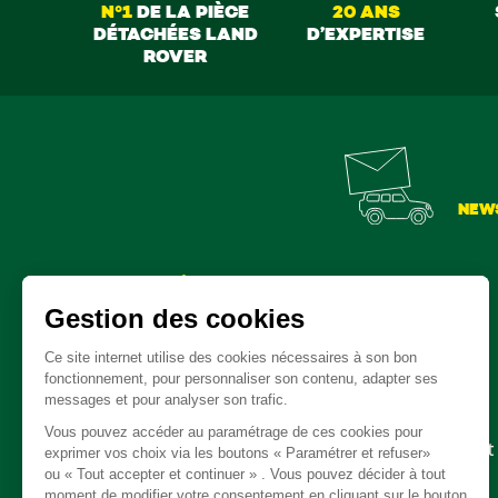
N°1
DE LA PIÈCE
20 ANS
DÉTACHÉES LAND
D’EXPERTISE
ROVER
NEW
Pièces détachées
Embrayage - Boite de vitesse / boite de transfert
Câble