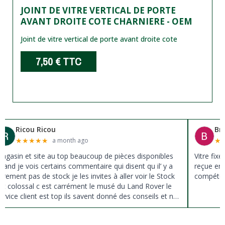
JOINT DE VITRE VERTICAL DE PORTE
AVANT DROITE COTE CHARNIERE - OEM
Joint de vitre vertical de porte avant droite cote
7,50 €
TTC
Ricou Ricou
Br
★
★
★
★
★
★
a month ago
agasin et site au top beaucoup de pièces disponibles
Vitre fix
uand je vois certains commentaire qui disent qu il’ y a
reçue en 
ûrement pas de stock je les invites à aller voir le Stock
compéten
st colossal c est carrément le musé du Land Rover le
ervice client est top ils savent donné des conseils et ne
ousse pas à la vente ils sont vraiment au top du top
erci à tous