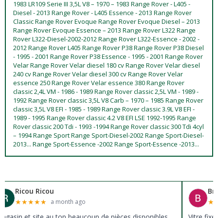
1983 LR109 Serie III 3,5L V8 – 1970 – 1983 Range Rover - L405 -
Diesel - 2013 Range Rover - L405 Essence - 2013 Range Rover
Classic Range Rover Evoque Range Rover Evoque Diesel – 2013
Range Rover Evoque Essence – 2013 Range Rover L322 Range
Rover L322-Diesel-2002-2012 Range Rover L322-Essence - 2002 -
2012 Range Rover L405 Range Rover P38 Range Rover P38 Diesel
- 1995 - 2001 Range Rover P38 Essence - 1995 - 2001 Range Rover
Velar Range Rover Velar diesel 180 cv Range Rover Velar diesel
240 cv Range Rover Velar diesel 300 cv Range Rover Velar
essence 250 Range Rover Velar essence 380 Range Rover
classic 2,4L VM - 1986 - 1989 Range Rover classic 2,5L VM - 1989 -
1992 Range Rover classic 3,5L V8 Carb – 1970 – 1985 Range Rover
classic 3,5L V8 EFI - 1985 - 1989 Range Rover classic 3.9L V8 EFI -
1989 - 1995 Range Rover classic 4.2 V8 EFI LSE 1992-1995 Range
Rover classic 200 Tdi - 1993 -1994 Range Rover classic 300 Tdi 4cyl
– 1994 Range Sport Range Sport-Diesel-2002 Range Sport-Diesel-
2013... Range Sport-Essence -2002 Range Sport-Essence -2013...
Ricou Ricou
Br
★
★
★
★
★
★
a month ago
agasin et site au top beaucoup de pièces disponibles
Vitre fix