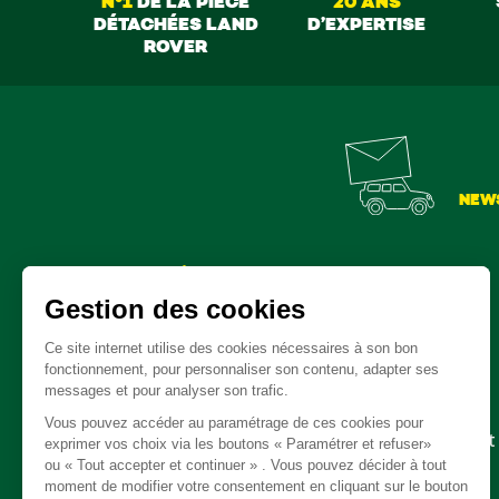
N°1
DE LA PIÈCE
20 ANS
DÉTACHÉES LAND
D’EXPERTISE
ROVER
NEW
Pièces détachées
Embrayage - Boite de vitesse / boite de transfert
Câble
Carrosserie / Chassis