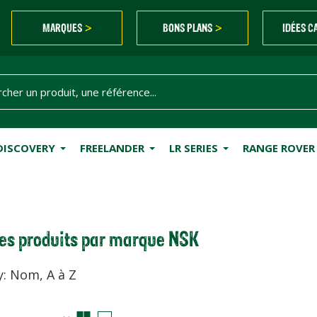
MARQUES
BONS PLANS
IDÉES C
>
>
DISCOVERY
FREELANDER
LR SERIES
RANGE ROVER
des produits par marque NSK
y: Nom, A à Z