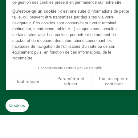
Direction
Echappement
Electricité
Freinage
Intérieur
Moteur
Refroidissement / chauffage / clim
Suspension
Système de carburant
Transmission
Jantes / Pneumatiques