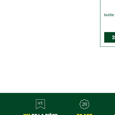
butée
3