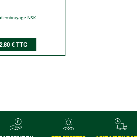
 d'embrayage NSK
2,80 €
TTC