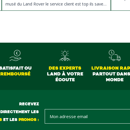
musé du Land Rover le service client est top ils savent
donné des conseils et ne pousse pas à la vente ils
sont vraiment au top du top merci à tous
SATISFAIT OU
DES EXPERTS
LIVRAISON RAP
REMBOURSÉ
LAND À VOTRE
PARTOUT DANS
ÉCOUTE
MONDE
RECEVEZ
DIRECTEMENT LES
S
ET LES
PROMOS :