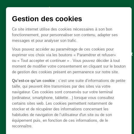
Pièces détachées
Embrayage - Boite de vitesse / boite de transfert
Câble
Carrosserie / Chassis
Direction
Echappement
Electricité
Freinage
Intérieur
Moteur
Refroidissement / chauffage / clim
Suspension
Système de carburant