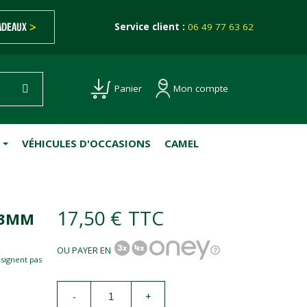
ADEAUX
>
Service client :
06 49 77 63 62
Mon compte
Panier
VÉHICULES D'OCCASIONS
CAMEL
17,50 €
TTC
13MM
OU PAYER EN
esignent pas
-
+