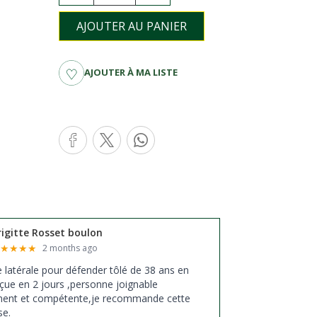
AJOUTER AU PANIER
AJOUTER À MA LISTE
rigitte Rosset boulon
★
★
★
★
★
2 months ago
xe latérale pour défender tôlé de 38 ans en
çue en 2 jours ,personne joignable
ment et compétente,je recommande cette
se.