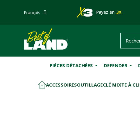
Payez en
3X
Français
PIÈCES DÉTACHÉES
DEFENDER
ACCESSOIRES
OUTILLAGE
CLÉ MIXTE À C
ACCUEIL