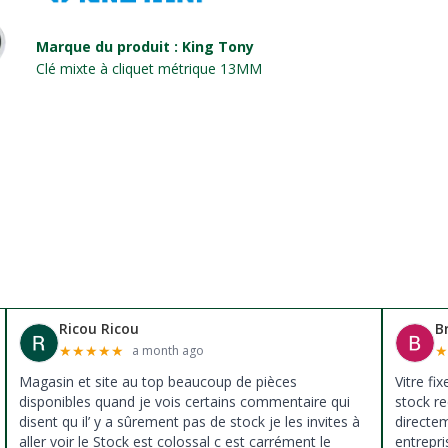
Marque du produit : King Tony
Clé mixte à cliquet métrique 13MM
Ricou Ricou
B
★
★
★
★
★
a month ago
Magasin et site au top beaucoup de pièces
Vitre fi
disponibles quand je vois certains commentaire qui
stock re
disent qu il’ y a sûrement pas de stock je les invites à
directe
aller voir le Stock est colossal c est carrément le
entrepri