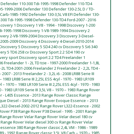
 Defender 110-300 Tdi-1995-1998 Defender 110-TD4
5-1999-2006 Defender 130 Defender 130-2.5L D / TD-
 Carb-1985-1992 Defender 130-3,5L V8 EFI Defender 130-
-300 Tdi-1995-1998 Defender 130-TD4 Ford-2007 - 2016
overy 1 Discovery 1 V8 - 1994 - 1998 Discovery 1-200
di-1995-1998 Discovery 1-V8-1989-1994 Discovery 2
very 2-V8-1999-2004 Discovery 3 Discovery 3-Diesel-
-2005-2009 Discovery 4 Discovery 4-Diesel-2010-2014
iscovery 5 Discovery 5 SD4 240 cv Discovery 5 Si6 340
ery 5 TD6 258 cv Discovery Sport 2.2 SD4 190 cv
overy sport Discovery sport 2.2 TD4 Freelander 1
006 Freelander 1 - 2L TD tcie - 1997-2000 Freelander 1-1,8L
2L TD4-2001-2006 Freelander 2 Freelander 2 - 2,2L TD4 -
 2007 - 2013 Freelander 2 - 3,2L i6 - 2008 LR88 Serie III
 – 1983 LR88 Serie III 2,25L ESS 4cyl - 1970 - 1983 LR109
cyl – 1970 – 1983 LR109 Serie III 2,25L ESS 4cyl - 1970 - 1983
70 - 1983 LR109 Serie III 3,5L V8 – 1970 – 1983 Range Rover
ver - L405 Essence - 2013 Range Rover Classic Range
ue Diesel – 2013 Range Rover Evoque Essence – 2013
322-Diesel-2002-2012 Range Rover L322-Essence - 2002
Rover P38 Range Rover P38 Diesel - 1995 - 2001 Range
 Range Rover Velar Range Rover Velar diesel 180 cv
 Range Rover Velar diesel 300 cv Range Rover Velar
ssence 380 Range Rover classic 2,4L VM - 1986 - 1989
89 - 1992 Range Rover classic 3,5L V8 Carb – 1970 – 1985