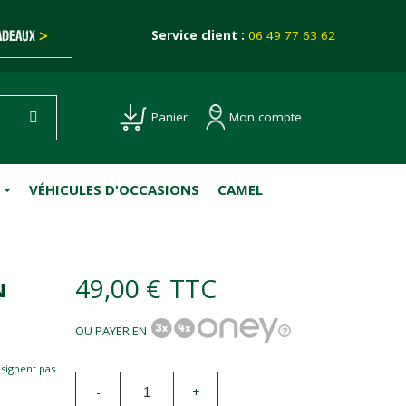
ADEAUX
>
Service client :
06 49 77 63 62
Mon compte
Panier
VÉHICULES D'OCCASIONS
CAMEL
49,00 €
TTC
N
OU PAYER EN
esignent pas
-
+