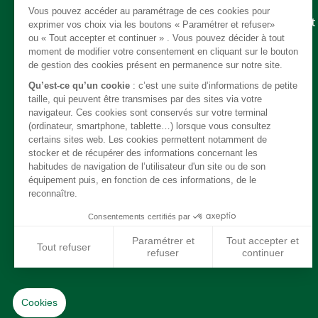
Pièces détachées
Embrayage - Boite de vitesse / boite de transfert
Câble
Carrosserie / Chassis
Direction
Echappement
Electricité
Freinage
Intérieur
Moteur
Refroidissement / chauffage / clim
Suspension
Système de carburant
Transmission
Jantes / Pneumatiques