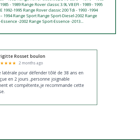
 1985 - 1989 Range Rover classic 3.9L V8 EFI - 1989 - 1995
SE 1992-1995 Range Rover classic 200 Tdi - 1993 -1994
l – 1994 Range Sport Range Sport-Diesel-2002 Range
t-Essence -2002 Range Sport-Essence -2013...
rigitte Rosset boulon
★
★
★
★
★
2 months ago
xe latérale pour défender tôlé de 38 ans en
çue en 2 jours ,personne joignable
ment et compétente,je recommande cette
se.