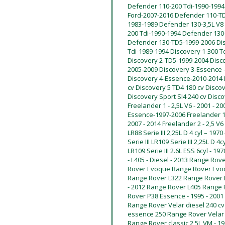
Defender 110-200 Tdi-1990-1994
Ford-2007-2016 Defender 110-TD
1983-1989 Defender 130-3,5L V8
200 Tdi-1990-1994 Defender 130
Defender 130-TD5-1999-2006 Disc
Tdi-1989-1994 Discovery 1-300 T
Discovery 2-TD5-1999-2004 Disco
2005-2009 Discovery 3-Essence 
Discovery 4-Essence-2010-2014 D
cv Discovery 5 TD4 180 cv Discov
Discovery Sport SI4 240 cv Disc
Freelander 1 - 2,5L V6 - 2001 - 2
Essence-1997-2006 Freelander 1-
2007 - 2014 Freelander 2 - 2,5 V6 -
LR88 Serie III 2,25L D 4 cyl – 1970
Serie III LR109 Serie III 2,25L D 4
LR109 Serie III 2.6L ESS 6cyl - 19
- L405 - Diesel - 2013 Range Ro
Rover Evoque Range Rover Evoq
Range Rover L322 Range Rover L
- 2012 Range Rover L405 Range 
Rover P38 Essence - 1995 - 2001
Range Rover Velar diesel 240 cv
essence 250 Range Rover Velar e
Range Rover classic 2,5L VM - 19