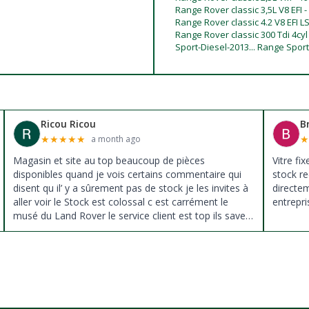
Range Rover classic 3,5L V8 EFI -
Range Rover classic 4.2 V8 EFI L
Range Rover classic 300 Tdi 4cy
Sport-Diesel-2013... Range Spor
Ricou Ricou
B
★
★
★
★
★
a month ago
Magasin et site au top beaucoup de pièces
Vitre fi
disponibles quand je vois certains commentaire qui
stock re
disent qu il’ y a sûrement pas de stock je les invites à
directe
aller voir le Stock est colossal c est carrément le
entrepri
musé du Land Rover le service client est top ils savent
donné des conseils et ne pousse pas à la vente ils
sont vraiment au top du top merci à tous