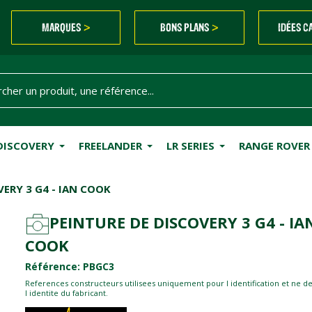
MARQUES
BONS PLANS
IDÉES C
>
>
DISCOVERY
FREELANDER
LR SERIES
RANGE ROVER
VERY 3 G4 - IAN COOK
PEINTURE DE DISCOVERY 3 G4 - IA
COOK
Référence: PBGC3
References constructeurs utilisees uniquement pour l identification et ne d
l identite du fabricant.