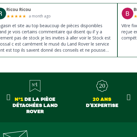
Ricou Ricou
B
★
★
★
★
★
a month ago
gasin et site au top beaucoup de pièces disponibles
Vitre fi
nd je vois certains commentaire qui disent qu il’ y a
reçue e
ement pas de stock je les invites à aller voir le Stock est
compéte
lossal c est carrément le musé du Land Rover le service
ient est top ils savent donné des conseils et ne pousse
s à la vente ils sont vraiment au top du top merci à tous
N°1
DE LA PIÈCE
20 ANS
DÉTACHÉES LAND
D’EXPERTISE
ROVER