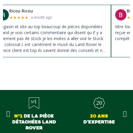
Ricou Ricou
Br
★
★
★
★
★
★
a month ago
agasin et site au top beaucoup de pièces disponibles
Vitre fix
uand je vois certains commentaire qui disent qu il’ y a
reçue en 
ûrement pas de stock je les invites à aller voir le Stock
compéten
st colossal c est carrément le musé du Land Rover le
ervice client est top ils savent donné des conseils et ne
ousse pas à la vente ils sont vraiment au top du top
erci à tous
N°1
DE LA PIÈCE
20 ANS
DÉTACHÉES LAND
D’EXPERTISE
ROVER