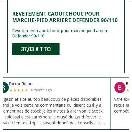
REVETEMENT CAOUTCHOUC POUR
MARCHE-PIED ARRIERE DEFENDER 90/110
Revetement caoutchouc pour marche-pied arriere
Defender 90/110
37,03 €
TTC
Ricou Ricou
Br
★
★
★
★
★
★
a month ago
agasin et site au top beaucoup de pièces disponibles
Vitre fix
uand je vois certains commentaire qui disent qu il’ y a
reçue en 
ûrement pas de stock je les invites à aller voir le Stock
compéten
st colossal c est carrément le musé du Land Rover le
ervice client est top ils savent donné des conseils et ne
ousse pas à la vente ils sont vraiment au top du top