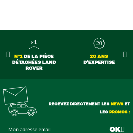
erci à tous
N°1
DE LA PIÈCE
20 ANS
DÉTACHÉES LAND
D’EXPERTISE
ROVER
RECEVEZ DIRECTEMENT LES
NEWS
ET
LES
PROMOS :
OK