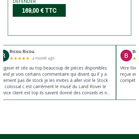
DEFENDER
169,00 €
TTC
Ricou Ricou
Br
★
★
★
★
★
★
a month ago
agasin et site au top beaucoup de pièces disponibles
Vitre fix
uand je vois certains commentaire qui disent qu il’ y a
reçue en 
ûrement pas de stock je les invites à aller voir le Stock
compéten
st colossal c est carrément le musé du Land Rover le
ervice client est top ils savent donné des conseils et ne
ousse pas à la vente ils sont vraiment au top du top
erci à tous