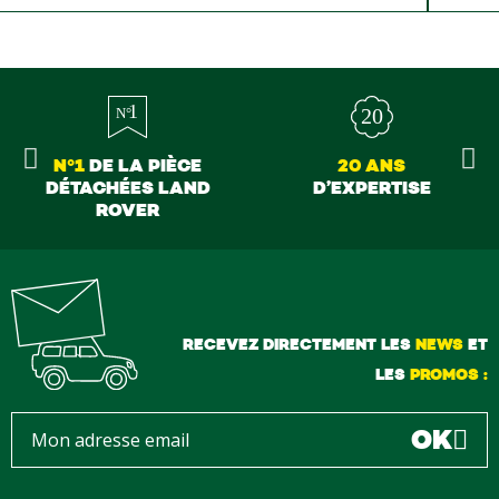
s à la vente ils sont vraiment au top du top merci à tous
N°1
DE LA PIÈCE
20 ANS
DÉTACHÉES LAND
D’EXPERTISE
ROVER
RECEVEZ DIRECTEMENT LES
NEWS
ET
LES
PROMOS :
OK