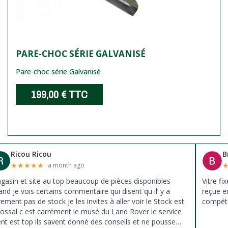
PARE-CHOC SÉRIE GALVANISÉ
Pare-choc série Galvanisé
199,00 €
TTC
Ricou Ricou
B
★
★
★
★
★
a month ago
gasin et site au top beaucoup de pièces disponibles
Vitre fi
nd je vois certains commentaire qui disent qu il’ y a
reçue e
ement pas de stock je les invites à aller voir le Stock est
compéte
lossal c est carrément le musé du Land Rover le service
ient est top ils savent donné des conseils et ne pousse