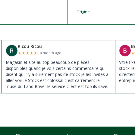
Origine
Ricou Ricou
B
★
★
★
★
★
a month ago
Magasin et site au top beaucoup de pièces
Vitre fi
disponibles quand je vois certains commentaire qui
stock re
disent qu il’ y a sûrement pas de stock je les invites à
directe
aller voir le Stock est colossal c est carrément le
entrepri
musé du Land Rover le service client est top ils savent
donné des conseils et ne pousse pas à la vente ils
sont vraiment au top du top merci à tous