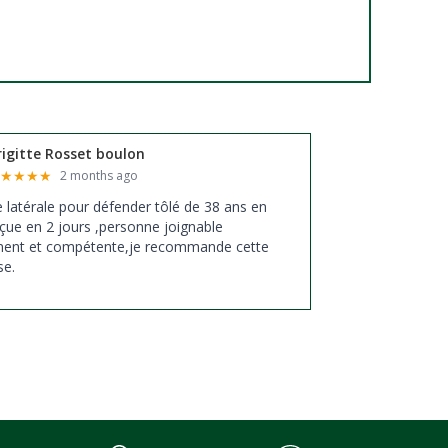
rigitte Rosset boulon
★
★
★
★
★
2 months ago
xe latérale pour défender tôlé de 38 ans en
çue en 2 jours ,personne joignable
ment et compétente,je recommande cette
se.