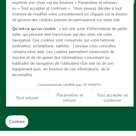
Embrayage - Boite de vitesse / boite de transfert
Câble
Carrosserie / Chassis
Direction
Echappement
Electricité
Freinage
Intérieur
Moteur
Refroidissement / chauffage / clim
Suspension
Système de carburant
Transmission
Jantes / Pneumatiques