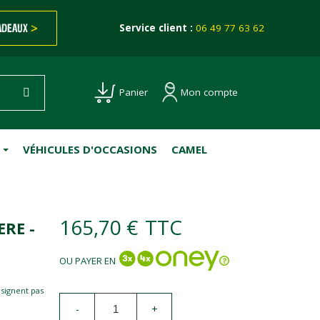
ADEAUX
>
Service client :
06 49 77 63 62
Mon compte
Panier
VÉHICULES D'OCCASIONS
CAMEL
165,70 €
TTC
RE -
OU PAYER EN
esignent pas
-
+