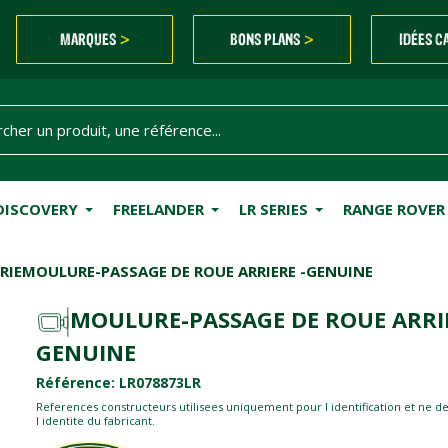
MARQUES
BONS PLANS
IDÉES C
>
>
DISCOVERY
FREELANDER
LR SERIES
RANGE ROVER
RIE
MOULURE-PASSAGE DE ROUE ARRIERE -GENUINE
MOULURE-PASSAGE DE ROUE ARRIE
GENUINE
Référence: LR078873LR
References constructeurs utilisees uniquement pour l identification et ne d
l identite du fabricant.