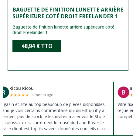
BAGUETTE DE FINITION LUNETTE ARRIÈRE
SUPÉRIEURE COTÉ DROIT FREELANDER 1
Baguette de finition lunette arrière supérieure coté
droit Freelander 1
48,94 €
TTC
Ricou Ricou
Br
★
★
★
★
★
★
a month ago
agasin et site au top beaucoup de pièces disponibles
Vitre fix
uand je vois certains commentaire qui disent qu il’ y a
reçue en 
ûrement pas de stock je les invites à aller voir le Stock
compéten
st colossal c est carrément le musé du Land Rover le
ervice client est top ils savent donné des conseils et ne
ousse pas à la vente ils sont vraiment au top du top