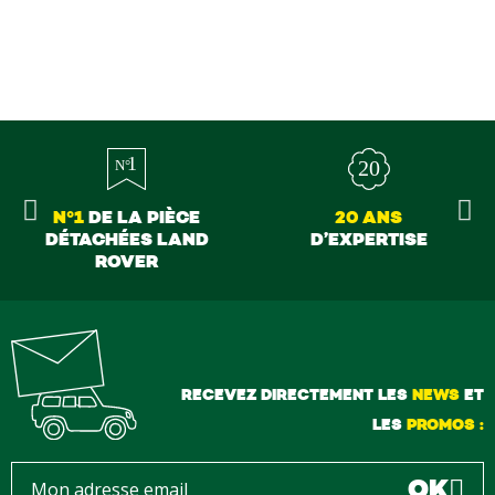
erci à tous
N°1
DE LA PIÈCE
20 ANS
DÉTACHÉES LAND
D’EXPERTISE
ROVER
RECEVEZ DIRECTEMENT LES
NEWS
ET
LES
PROMOS :
OK