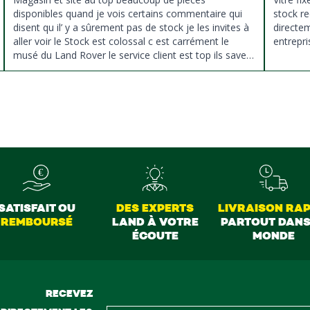
disponibles quand je vois certains commentaire qui
stock re
disent qu il’ y a sûrement pas de stock je les invites à
directe
aller voir le Stock est colossal c est carrément le
entrepri
musé du Land Rover le service client est top ils savent
donné des conseils et ne pousse pas à la vente ils
sont vraiment au top du top merci à tous
SATISFAIT OU
DES EXPERTS
LIVRAISON RAP
REMBOURSÉ
LAND À VOTRE
PARTOUT DANS
ÉCOUTE
MONDE
RECEVEZ