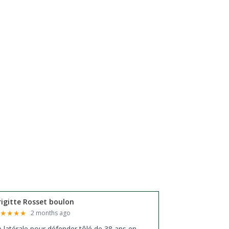
rigitte Rosset boulon
★
★
★
★
★
2 months ago
xe latérale pour défender tôlé de 38 ans en