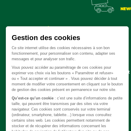
NEW
Pièces détachées
Embrayage - Boite de vitesse / boite de transfert
Câble
Carrosserie / Chassis
Direction
Echappement
Electricité
Freinage
Intérieur
Moteur