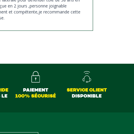
çue en 2 jours ,personne joignable
ment et compétente,je recommande cette
se.
IDE
PAIEMENT
SERVICE CLIENT
 LE
100% SÉCURISÉ
DISPONIBLE