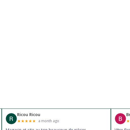
Ricou Ricou
B
★
★
★
★
★
a month ago
Magasin et site au top beaucoup de pièces
Vitre fi