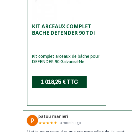
KIT ARCEAUX COMPLET
BACHE DEFENDER 90 TDI
Kit complet arceaux de bâche pour
DEFENDER 90.
Galvanisé
Ne
1 018,25 €
TTC
patou manieri
★
★
★
★
★
a month ago
Moi je peux vous dire que sur mon véhicule j’ai tout