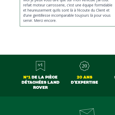
refait moteur carrosserie, c’est une équipe formidable
et heureusement qu’ils sont là à l’écoute du Client et
d’une gentillesse incomparable toujours là pour vous
servir. Merci encore.
N°1
DE LA PIÈCE
20 ANS
DÉTACHÉES LAND
D’EXPERTISE
ROVER