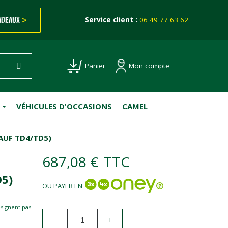
ADEAUX
>
Service client :
06 49 77 63 62
Mon compte
Panier
VÉHICULES D'OCCASIONS
CAMEL
SAUF TD4/TD5)
687,08 €
TTC
5)
OU PAYER EN
esignent pas
-
+